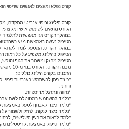
קורס נפלא ומעצים לאנשים שריפוי הוא
קורס הילינג וריפוי אנרגטי מתקדם, 
הקורס מתאים לשימוש אישי ומקצועי.
במהלך הקורס אני מאפשרת לתלמיד להתחב
הטיפול נעשה באמצעות מגע כשהמטופל 
במהלך הקורס, המטפל לומד לקרוא, לא
הטיפול בהילינג משפיע על כל רמות החי
הטיפול מחזק ומשמר את הגוף והנפש, 
מבנה הקורס: הקורס בנוי מ-10 מפגשים. משך כל מפגש כ- 3 שעות.
התכנים בקורס הילינג כוללים:
*כיצד ניתן להשתמש באנרגיות ריפוי, כי
ורוחני.
*נחווה ונתרגל מדיטציות.
*נלמד להשתמש במטוטלת לשם אבחנה
*נלמד כיצד לאבחן ולטפל באמצעות קע
*נלמד כיצד לנקות, לחזק ולשמור על 
*למד לראות את העין השלישית, לפתוח
*נלמד טיפול באמצעות קריסטלים מקר