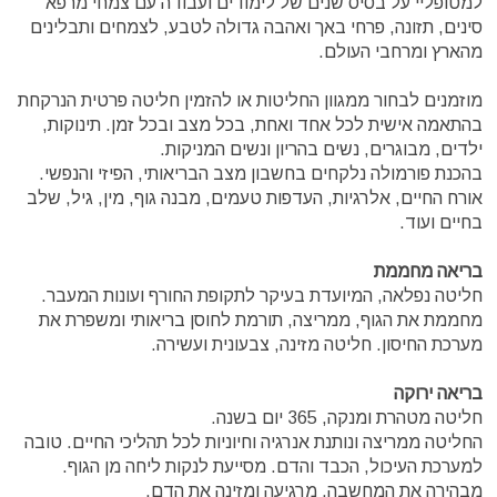
למטופליי על בסיס שנים של לימודים ועבודה עם צמחי מרפא
סינים, תזונה, פרחי באך ואהבה גדולה לטבע, לצמחים ותבלינים
מהארץ ומרחבי העולם.
מוזמנים לבחור ממגוון החליטות או להזמין חליטה פרטית הנרקחת
בהתאמה אישית לכל אחד ואחת, בכל מצב ובכל זמן. תינוקות,
ילדים, מבוגרים, נשים בהריון ונשים המניקות.
בהכנת פורמולה נלקחים בחשבון מצב הבריאותי, הפיזי והנפשי.
אורח החיים, אלרגיות, העדפות טעמים, מבנה גוף, מין, גיל, שלב
בחיים ועוד.
בריאה מחממת
חליטה נפלאה, המיועדת בעיקר לתקופת החורף ועונות המעבר.
מחממת את הגוף, ממריצה, תורמת לחוסן בריאותי ומשפרת את
מערכת החיסון. חליטה מזינה, צבעונית ועשירה.
בריאה ירוקה
חליטה מטהרת ומנקה, 365 יום בשנה.
החליטה ממריצה ונותנת אנרגיה וחיוניות לכל תהליכי החיים. טובה
למערכת העיכול, הכבד והדם. מסייעת לנקות ליחה מן הגוף.
מבהירה את המחשבה, מרגיעה ומזינה את הדם.